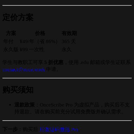
定价方案
方案
价格
有效期
年付
¥49/年（省 86%）
365 天
永久版
¥99 一次性
永久
学生与教职工可享
5 折优惠
，使用 .edu 邮箱或学生证联系
contact@once.work
申请。
购买须知
退款政策
：OnceScribe Pro 为虚拟产品，购买后不支
持退款。请在购买前充分试用免费版并确认需求。
下一步
：购买后
用激活码激活 Pro
。