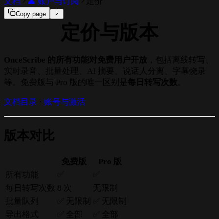
文档
👤 账户与订阅
定价
Copy page
定价与版本
OnceScribe 的所有功能对免费用户开放
，包括离线转写、
实时录音、批量处理、AI 摘要、说话人分离、字幕烧录
等。免费版与 Pro 版的唯一区别是
每日转写次数
。
文档目录
·
账号与激活
版本对比
免费版
Pro 版
✅
✅
所有功能
每日转写次数
8 次
无限制
批量队列
✅ 无限制
✅ 无限制
导出格式
✅ 全部
✅ 全部