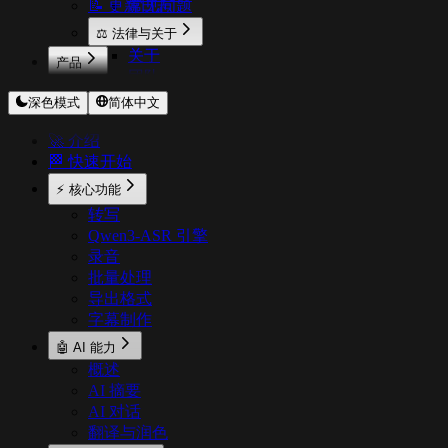
📝 更新日志
常见问题
使用技巧
⚖️ 法律与关于
关于
产品
团队
OnceScribe
深色模式
简体中文
CodeExpander
TextShortcut
🚀 介绍
Pichound
🏁 快速开始
Floweb
⚡ 核心功能
转写
Qwen3-ASR 引擎
录音
批量处理
导出格式
字幕制作
🤖 AI 能力
概述
AI 摘要
AI 对话
翻译与润色