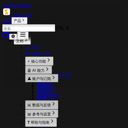
Skip to Content
OnceScribe
文档
产品
CTRL K
CTRL K
文档
🚀 介绍
🏁 快速开始
⚡ 核心功能
转写
🤖 AI 能力
Qwen3-ASR 引擎
概述
👤 账户与订阅
录音
AI 摘要
账户
批量处理
AI 对话
定价
导出格式
翻译与润色
激活
字幕制作
📊 数据与反馈
使用统计
📖 参考与设置
用户反馈
设置说明
❓ 帮助与指南
语言支持