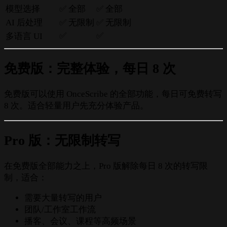
模型选择
✅ 全部
✅ 全部
AI 后处理
✅ 无限制
✅ 无限制
✅
✅
多语言 UI
免费版：完整体验，每日 8 次
免费版可以使用 OnceScribe 的全部功能，每日可免费转写
8 次。适合轻量用户先充分体验产品。
Pro 版：无限制转写
在免费版全部能力之上，Pro 版解除每日 8 次的转写限
制，适合：
需要大量转写的用户
团队/工作室工作流
播客、会议、课程等高频场景