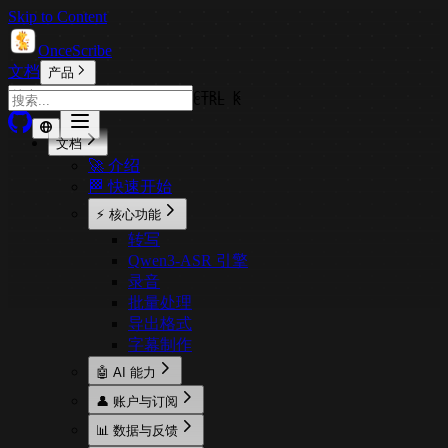
Skip to Content
OnceScribe
文档
产品
CTRL K
CTRL K
文档
🚀 介绍
🏁 快速开始
⚡ 核心功能
转写
Qwen3-ASR 引擎
录音
批量处理
导出格式
字幕制作
🤖 AI 能力
概述
👤 账户与订阅
AI 摘要
账户
📊 数据与反馈
AI 对话
定价