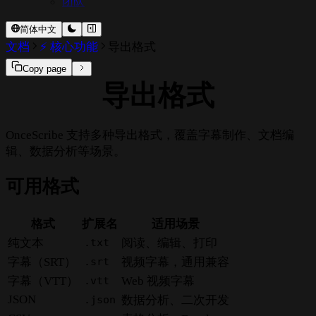
团队
简体中文
文档
⚡ 核心功能
导出格式
Copy page
导出格式
OnceScribe 支持多种导出格式，覆盖字幕制作、文档编
辑、数据分析等场景。
可用格式
格式
扩展名
适用场景
纯文本
.txt
阅读、编辑、打印
字幕（SRT）
.srt
视频字幕，通用兼容
字幕（VTT）
.vtt
Web 视频字幕
JSON
.json
数据分析、二次开发