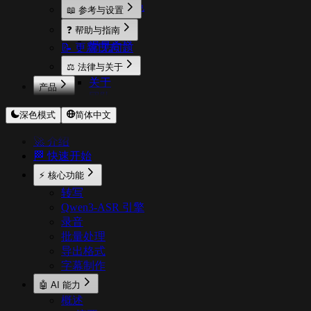
使用统计
翻译与润色
📖 参考与设置
激活
用户反馈
设置说明
❓ 帮助与指南
语言支持
📝 更新日志
常见问题
使用技巧
⚖️ 法律与关于
关于
产品
团队
OnceScribe
深色模式
简体中文
CodeExpander
TextShortcut
🚀 介绍
Pichound
🏁 快速开始
Floweb
⚡ 核心功能
转写
Qwen3-ASR 引擎
录音
批量处理
导出格式
字幕制作
🤖 AI 能力
概述