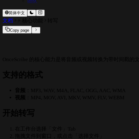
团队
简体中文
文档
⚡ 核心功能
转写
Copy page
OnceScribe 的核心能力是将音频或视频转换为带时间
支持的格式
音频
：MP3, WAV, M4A, FLAC, OGG, AAC, WMA
视频
：MP4, MOV, AVI, MKV, WMV, FLV, WEBM
开始转写
在工作台选择「文件」Tab
拖拽文件到窗口，或点击「选择文件」