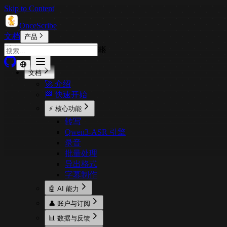
Skip to Content
OnceScribe
文档
产品
⌘
K
⌘
K
文档
🚀 介绍
🏁 快速开始
⚡ 核心功能
转写
Qwen3-ASR 引擎
录音
批量处理
导出格式
字幕制作
🤖 AI 能力
概述
👤 账户与订阅
AI 摘要
账户
📊 数据与反馈
AI 对话
定价