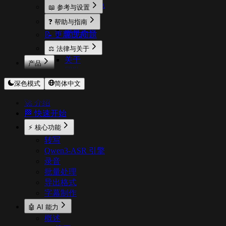
使用统计
翻译与润色
📖 参考与设置
激活
用户反馈
设置说明
❓ 帮助与指南
语言支持
📝 更新日志
常见问题
使用技巧
⚖️ 法律与关于
关于
产品
团队
OnceScribe
深色模式
简体中文
CodeExpander
TextShortcut
🚀 介绍
Pichound
🏁 快速开始
Floweb
⚡ 核心功能
转写
Qwen3-ASR 引擎
录音
批量处理
导出格式
字幕制作
🤖 AI 能力
概述