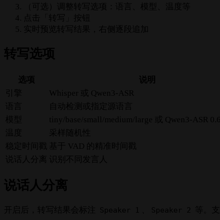
（可选）调整转写选项：语言、模型、温度等
点击「转写」按钮
实时预览转写结果，右侧逐段追加
转写选项
选项
说明
引擎
Whisper 或 Qwen3-ASR
语言
自动检测或指定源语言
模型
tiny/base/small/medium/large 或 Qwen3-ASR 0.
温度
采样随机性
稳定时间戳
基于 VAD 的精准时间戳
说话人分离
识别不同发言人
说话人分离
开启后，转写结果会标注
、
等。支
Speaker 1
Speaker 2