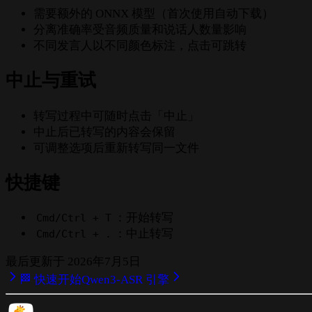
需要额外的 ONNX 模型（首次使用自动下载）
分离准确率受音频质量和说话人数量影响
不同发言人以不同颜色标注，点击可跳转
中止与重试
转写过程中可随时点击「中止」
中止后已转写的内容会保留
可调整选项后重新转写同一文件
快捷键
：开始转写
Cmd/Ctrl + T
：中止转写
Cmd/Ctrl + .
最后更新于
2026年7月5日
🏁 快速开始
Qwen3-ASR 引擎